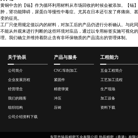
黄铜中含的【镉】作为循环利用材料从市场回收的时候会被添加。【镉
肿，肾功能障碍，尿蛋白等慢性中毒症。尤其在日本还引发了疼痛病、
变的征兆。
工厂只使用规定值以内的材料，对加工后的产品仍进行分析确认。与此
不能从外观来进行判断的这些环境对应品，通过以专用标签实施可视化
理。我们确立并维持着防止含有非环保物质的产品流出的管理体制。
关于协辰
产品与服务
工程能力
公司简介
CNC/车削加工
五金工程简介
企业发展历程
紧固件
工艺加工流程
经营理念
精密弹簧
生产现场
我们的顾客
冲压
加工设备
组织结构
压铸
资料下载
公司介绍资料下载
东莞市協辰精密五金有限公司 协辰精密（香港）有限公司 版权