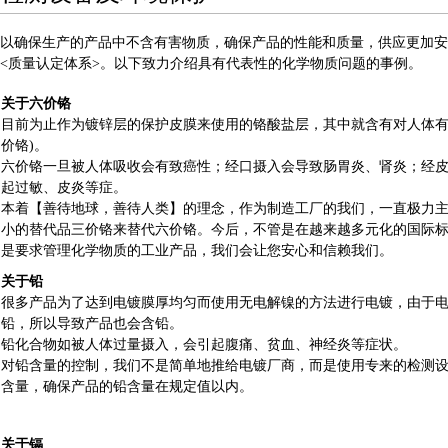
以确保生产的产品中不含有害物质，确保产品的性能和质量，供应更加安
<质量认定体系>。以下致力介绍具有代表性的化学物质问题的事例。
关于六价铬
目前为止作为镀锌层的保护皮膜来使用的铬酸盐层，其中就含有对人体有
价铬)。
六价铬一旦被人体吸收会有致癌性；经口摄入会导致肠胃炎、肾炎；经
起过敏、皮炎等症。
本着【善待地球，善待人类】的理念，作为制造工厂的我们，一直极力
小的替代品三价铬来替代六价铬。今后，不管是在越来越多元化的国际
是要求管理化学物质的工业产品，我们会让您安心和信赖我们。
关于铅
很多产品为了达到电镀膜厚均匀而使用无电解镍的方法进行电镀，由于
铅，所以导致产品也会含铅。
铅化合物如被人体过量摄入，会引起腹痛、贫血、神经炎等症状。
对铅含量的控制，我们不是简单地推给电镀厂商，而是使用专来的检测
含量，确保产品的铅含量在规定值以内。
关于镉