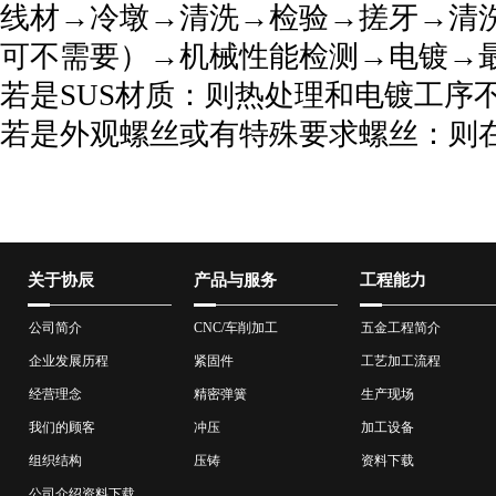
线材→冷墩→清洗→检验→搓牙→清
可不需要）→机械性能检测→电镀→
若是SUS材质：则热处理和电镀工序
若是外观螺丝或有特殊要求螺丝：则
关于协辰
产品与服务
工程能力
公司简介
CNC/车削加工
五金工程简介
企业发展历程
紧固件
工艺加工流程
经营理念
精密弹簧
生产现场
我们的顾客
冲压
加工设备
组织结构
压铸
资料下载
公司介绍资料下载