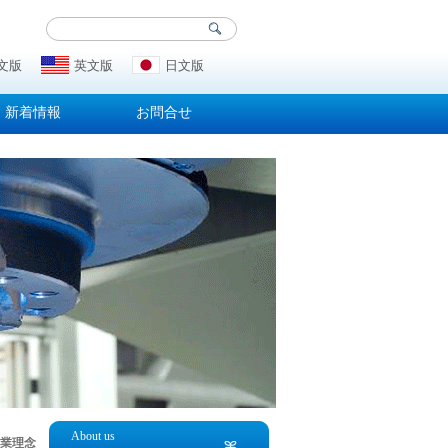
文版
英文版
日文版
新着情報
お問合せ
About us
業理念