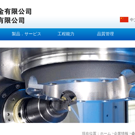
中
製品．サービス
工程能力
品質管理
現在位置：
ホーム >
企業情報 >
企