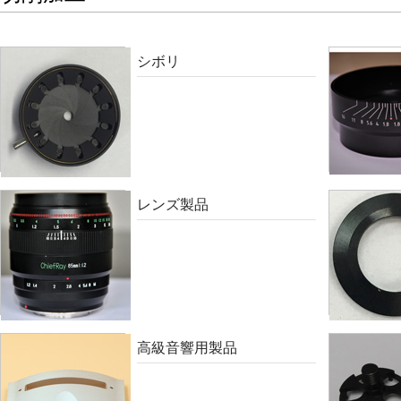
シボリ
レンズ製品
高級音響用製品