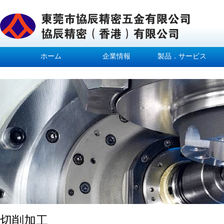
ホーム
企業情報
製品．サービス
切削加工