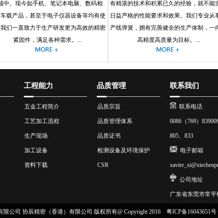
域中。现今如手机、笔记本电脑、数码相
有精湛的技术和积累已久的经验，就不能
、车载产品，甚至于电子仪器设备等均有使
日益严格的性能要求和效果。我们专业从
，我们一直致力于生产研发更为高效的精密
产线弹簧，拥有完善健全的生产体制，一
紧固件，满足各种需求。...
高精度高质量为目标。...
工程能力
品质管理
联系我们
五金工程简介
品质宗旨
联系电话
工艺加工流程
品质管理体系
0086（769）8390
生产现场
品质证书
805、833
加工设备
检测设备及环境保护
电子邮箱
资料下载
CSR
xavier_xi@xiechenp
公司地址
广东省东莞市常平
公司 协辰精密（香港）有限公司 版权所有@ Copyright 2016
粤ICP备16043651号