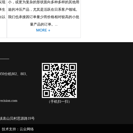
实现
小，或更为复杂的形状面向多种多样的其他用
事生
途的冲压产品，尤其是活跃在日系客户领域。
向以
我们也承接因订单量少而价格相对较高的小批
量产品的订单。...
0959分机802、803、
recision.com
（手机扫一扫）
镇袁山贝村思源路19号
技术支持：云众网络