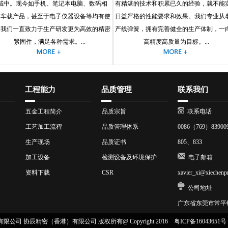
域中。现今如手机、笔记本电脑、数码相
有精湛的技术和积累已久的经验，就不能
、车载产品，甚至于电子仪器设备等均有使
日益严格的性能要求和效果。我们专业从
，我们一直致力于生产研发更为高效的精密
产线弹簧，拥有完善健全的生产体制，一
紧固件，满足各种需求。...
高精度高质量为目标。...
工程能力
品质管理
联系我们
五金工程简介
品质宗旨
联系电话
工艺加工流程
品质管理体系
0086（769）8390
生产现场
品质证书
805、833
加工设备
检测设备及环境保护
电子邮箱
资料下载
CSR
xavier_xi@xiechenp
公司地址
广东省东莞市常平
公司 协辰精密（香港）有限公司 版权所有@ Copyright 2016
粤ICP备16043651号