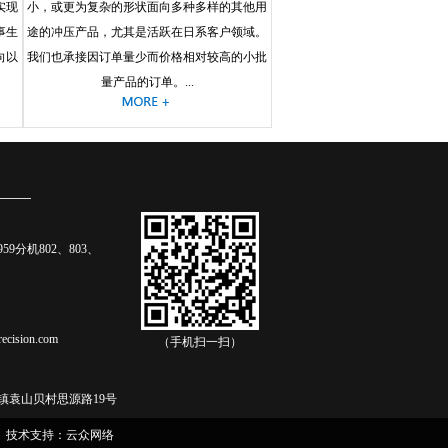
实现
小，或更为复杂的形状面向多种多样的其他用
事生
途的冲压产品，尤其是活跃在日系客户领域。
向以
我们也承接因订单量少而价格相对较高的小批
量产品的订单。...
0959分机802、803、
recision.com
（手机扫一扫）
镇袁山贝村思源路19号
技术支持：云众网络